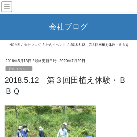
コ
ナ
ン
ビ
テ
ゲ
ン
ー
会社ブログ
ツ
シ
へ
ョ
ス
ン
HOME
会社ブログ
社内イベント
2018.5.12 第３回田植え体験・ＢＢＱ
キ
に
ッ
移
プ
動
2018年5月13日
/ 最終更新日時 :
2020年7月20日
社内イベント
2018.5.12 第３回田植え体験・Ｂ
ＢＱ