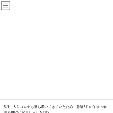
コ
ナ
ン
ビ
テ
ゲ
ン
ー
会社ブログ
ツ
シ
へ
ョ
ス
ン
HOME
会社ブログ
社内イベント
歓迎会
キ
に
ッ
移
プ
動
2022年6月21日
/ 最終更新日時 :
2022年6月21日
社内イベント
歓迎会
5月14日（土）歓迎会を兼ねてのBBQに行ってきました。
毎年5月の土曜出社日にBBQをしていたのですがコロナ禍二年ほど
出来ていませんでした。
5月に入りコロナも落ち着いてきていたため、急遽5月の午後の会
議をBBQに変更しました(笑)