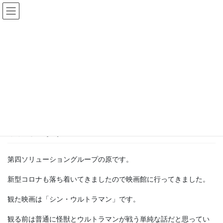
コ
ナ
ン
ビ
テ
ゲ
ン
ー
会社ブログ
ツ
シ
へ
ョ
ス
ン
HOME
会社ブログ
社員ブログ
映画鑑賞
キ
に
ッ
移
プ
動
2022年7月4日
/ 最終更新日時 :
2022年7月4日
社員ブログ
映画鑑賞
第四ソリューショングループの原です。
新型コロナも落ち着いてきましたので映画館に行ってきました。
観た映画は「シン・ウルトラマン」です。
観る前は普通に怪獣とウルトラマンが戦う単純な話だと思ってい